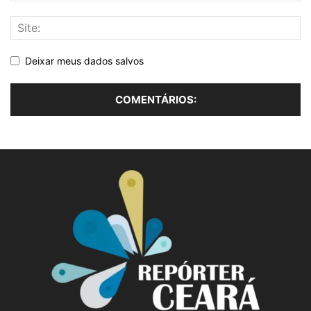
Deixar meus dados salvos