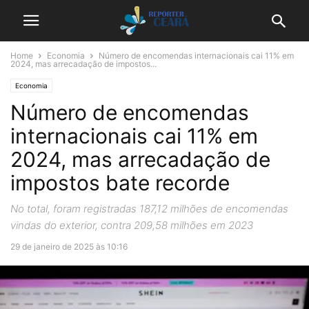
Home
Economia
Número de encomendas internacionais cai 11% em
2024, mas arrecadação de impostos...
Economia
Número de encomendas
internacionais cai 11% em
2024, mas arrecadação de
impostos bate recorde
No total, foram registradas 187,12 milhões de encomendas
vindas do exterior, contra 209,58 milhões em 2023
29 de janeiro de 2025 às 10:16