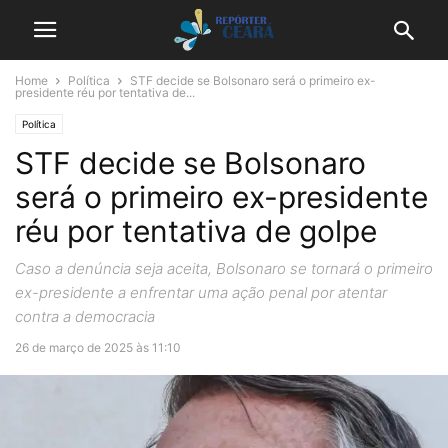
Home
Política
STF decide se Bolsonaro será o primeiro ex-
presidente réu por tentativa de...
Política
STF decide se Bolsonaro
será o primeiro ex-presidente
réu por tentativa de golpe
Caso a denúncia seja aceita, Bolsonaro se tornará o primeiro
ex-presidente a enfrentar uma ação penal por atentar
contra a democracia
26 de março de 2025 às 11:10