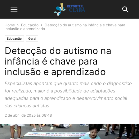
Home
Educação
Detecção do autismo na infância é chave para
inclusão e aprendizado
Educação
Geral
Detecção do autismo na
infância é chave para
inclusão e aprendizado
Especialistas apontam que quanto mais cedo o diagnóstico
for realizado, maior é a possibilidade de adaptações
adequadas para o aprendizado e desenvolvimento social
das crianças autistas
2 de abril de 2025 às 08:48