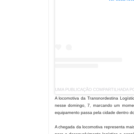
.
A locomotiva da Transnordestina Logís
nesse domingo, 7, marcando um momento
equipamento passa pela cidade dentro do
A chegada da locomotiva representa mais 
para o desenvolvimento logístico e eco