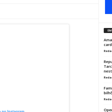
EM
Amam
card
Reda
Repu
Tarc
nest
Reda
Famí
bilh
Reda
Oper
o no Instagram