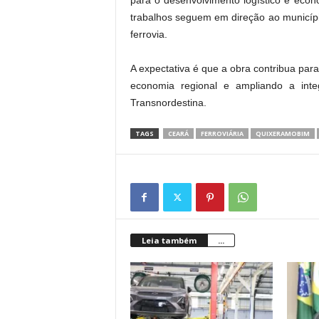
trabalhos seguem em direção ao municíp
ferrovia.
A expectativa é que a obra contribua para
economia regional e ampliando a inte
Transnordestina.
TAGS
CEARÁ
FERROVIÁRIA
QUIXERAMOBIM
Leia também
...