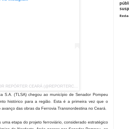
públ
susp
Reda
UMA PUBLICAÇÃO COMPARTILHADA POR REPÓRTER CEARÁ (@REPORTERCEARA)
tica S.A. (TLSA) chegou ao município de Senador Pompeu
 histórico para a região. Esta é a primeira vez que o
 avanço das obras da Ferrovia Transnordestina no Ceará.
uma etapa do projeto ferroviário, considerado estratégico
nômico do Nordeste. Após passar por Senador Pompeu, os