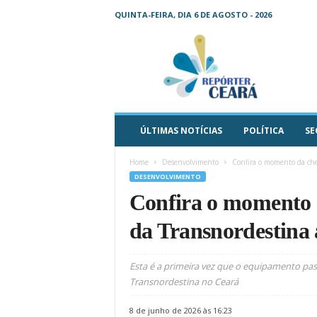
QUINTA-FEIRA, DIA 6 DE AGOSTO - 2026
R
e
p
ó
r
t
e
ÚLTIMAS NOTÍCIAS
POLÍTICA
SE
r
C
Home
Desenvolvimento
Confira o momento da che
e
DESENVOLVIMENTO
a
Confira o momento 
r
á
da Transnordestina
–
O
s
Esta é a primeira vez que o equipamento pas
e
Transnordestina no Ceará
u
j
8 de junho de 2026 às 16:23
o