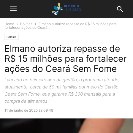
Home
Política
Elmano autoriza repasse de R$ 15 milhões para
fortalecer ações do Ceará...
Política
Elmano autoriza repasse de
R$ 15 milhões para fortalecer
ações do Ceará Sem Fome
Lançado no primeiro ano da gestão, o programa atende,
atualmente, cerca de 50 mil famílias por meio do Cartão
Ceará Sem Fome, que garante R$ 300 mensais para a
compra de alimentos
11 de junho de 2025 às 09:48