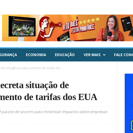
GURANÇA
ECONOMIA
EDUCAÇÃO
VER MAIS
FALE CON
 de emergência após aumento de tarifas dos...
creta situação de
mento de tarifas dos EUA
evê pacote de socorro para minimizar impactos sobre empresas