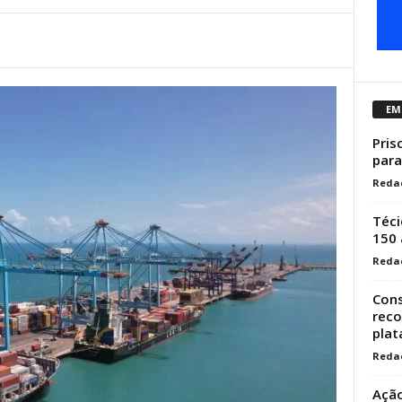
EM
Pris
para
Reda
Téci
150
Reda
Cons
reco
plat
Reda
Ação