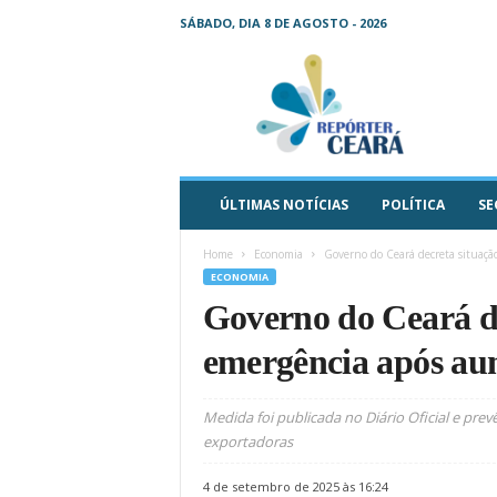
SÁBADO, DIA 8 DE AGOSTO - 2026
R
e
p
ó
r
t
e
ÚLTIMAS NOTÍCIAS
POLÍTICA
SE
r
C
Home
Economia
Governo do Ceará decreta situação
e
ECONOMIA
a
Governo do Ceará de
r
á
emergência após au
–
O
s
Medida foi publicada no Diário Oficial e pr
e
exportadoras
u
j
4 de setembro de 2025 às 16:24
o