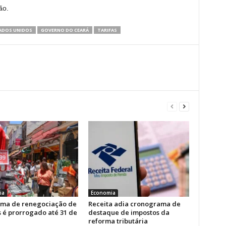
ão.
ADOS UNIDOS
GOVERNO DO CEARÁ
TARIFAS
ia
Economia
ma de renegociação de
Receita adia cronograma de
s é prorrogado até 31 de
destaque de impostos da
reforma tributária