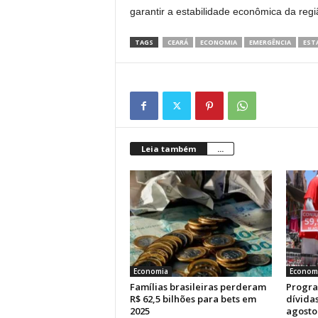
garantir a estabilidade econômica da regi
TAGS
CEARÁ
ECONOMIA
EMERGÊNCIA
EST
Leia também
...
Economia
Econom
Famílias brasileiras perderam
Progra
R$ 62,5 bilhões para bets em
dívida
2025
agosto