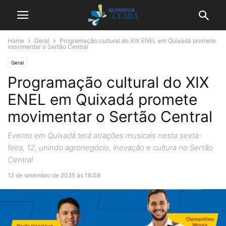
Home
Geral
Programação cultural do XIX ENEL em Quixadá promete
movimentar o Sertão Central
Geral
Programação cultural do XIX
ENEL em Quixadá promete
movimentar o Sertão Central
Evento em Quixadá terá atrações musicais nesta sexta-
feira, 12, unindo agronegócio, inovação e cultura no Sertão
Central
12 de setembro de 2025 às 18:08