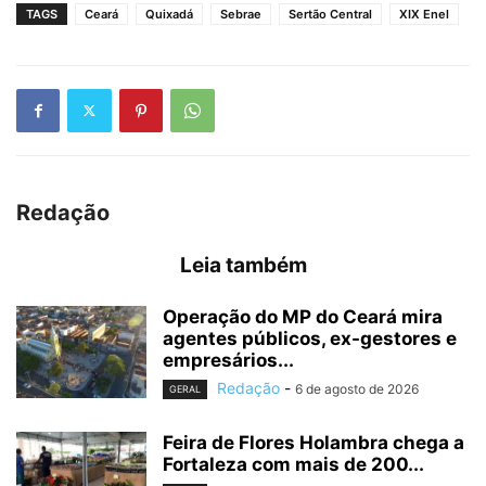
TAGS
Ceará
Quixadá
Sebrae
Sertão Central
XIX Enel
Redação
Leia também
Operação do MP do Ceará mira
agentes públicos, ex-gestores e
empresários...
Redação
-
6 de agosto de 2026
GERAL
Feira de Flores Holambra chega a
Fortaleza com mais de 200...