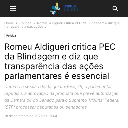
Home
Política
Romeu Aldigueri critica PEC da Blindagem e diz que
transparência das ações...
Política
Romeu Aldigueri critica PEC
da Blindagem e diz que
transparência das ações
parlamentares é essencial
Durante a sessão desta quinta-feira, 18, o parlamentar
repudiou, a aprovação da proposta que prevê autorização
da Câmara ou do Senado para o Supremo Tribunal Federal
(STF) processar deputados ou senadores
18 de setembro de 2025 às 18:44