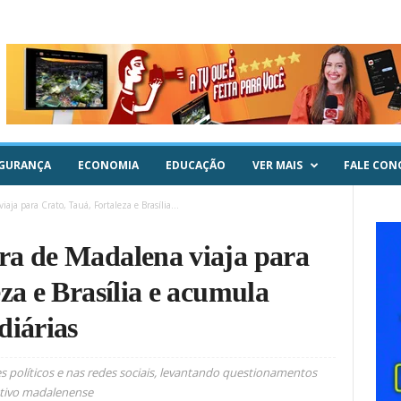
GURANÇA
ECONOMIA
EDUCAÇÃO
VER MAIS
FALE CON
ja para Crato, Tauá, Fortaleza e Brasília...
ra de Madalena viaja para
za e Brasília e acumula
diárias
 políticos e nas redes sociais, levantando questionamentos
ativo madalenense