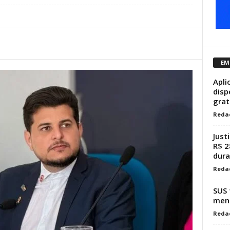
EM
Apli
disp
gra
Reda
Just
R$ 2
dura
Reda
SUS 
mens
Reda