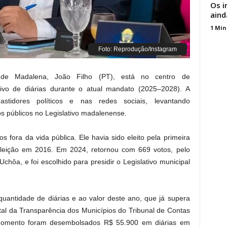
Os i
aind
1 Min
Foto: Reprodução/Instagram
de Madalena, João Filho (PT), está no centro de
ivo de diárias durante o atual mandato (2025–2028). A
tidores políticos e nas redes sociais, levantando
s públicos no Legislativo madalenense.
 fora da vida pública. Ele havia sido eleito pela primeira
leição em 2016. Em 2024, retornou com 669 votos, pelo
 Uchôa, e foi escolhido para presidir o Legislativo municipal
uantidade de diárias e ao valor deste ano, que já supera
tal da Transparência dos Municípios do Tribunal de Contas
momento foram desembolsados R$ 55.900 em diárias em