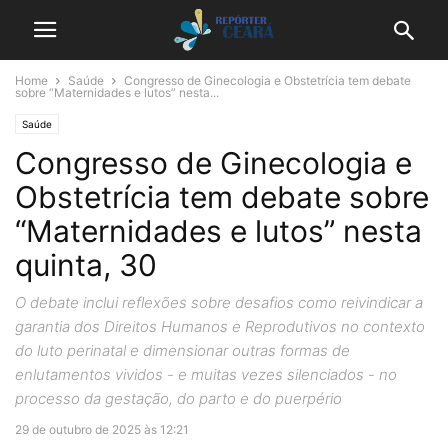
Home
Saúde
Congresso de Ginecologia e Obstetrícia tem debate
sobre “Maternidades e lutos” nesta...
Saúde
Congresso de Ginecologia e
Obstetrícia tem debate sobre
“Maternidades e lutos” nesta
quinta, 30
O debate inclui reflexões sobre desafios como reivindicar a
garantia dos Direitos Humanos e Reprodutivos no contexto
do luto perinatal e dimensionar outras formas de
enlutamentos vividos - e muitas vezes silenciados - no
processo da gestação, do parto e do puerpério
29 de outubro de 2025 às 12:21