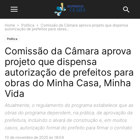
Home
Política
Comissão da Câmara aprova projeto que dispensa
autorização de prefeitos para obras...
Política
Comissão da Câmara aprova
projeto que dispensa
autorização de prefeitos para
obras do Minha Casa, Minha
Vida
Atualmente, o regulamento do programa estabelece que as
obras do programa dependem, na prática, de aprovação da
prefeitura, incluindo o alvará de construção e, em muitos
casos, autorização formal do prefeito para firmar o contrato
10 de novembro de 2025 às 18:04