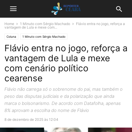
Home
1 Minuto com Sérgio Machado
Flávio entra no jogo, reforça a
vantagem de Lula e mexe com...
Coluna
1 Minuto com Sérgio Machado
Flávio entra no jogo, reforça a
vantagem de Lula e mexe
com cenário político
cearense
Flávio não carrega só o sobrenome do pai, mas também o
peso das disputas judiciais e da polarização que ainda
marca o bolsonarismo. De acordo com Datafolha, apenas
8% aprovam a escolha do nome de Flávio
8 de dezembro de 2025 às 12:04