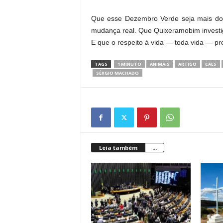
Que esse Dezembro Verde seja mais do
mudança real. Que Quixeramobim investig
E que o respeito à vida — toda vida — pr
TAGS
1 MINUTO
ANIMAIS
ARTIGO
CÃES
SÉRGIO MACHADO
Leia também
...