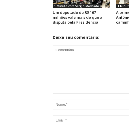
1 Minuto com Sérgio Machado
1 Minut
Um deputado de R$ 167
A prim
milhões vale mais do que a
Antôni
disputa pela Presidência
caminh
Deixe seu comentário: