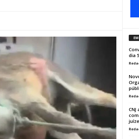
EM
Conv
dia 
Reda
Novo
Orga
públ
Reda
CNJ 
comp
juíz
Reda