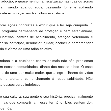
 à adoção, e quase nenhuma fiscalização nas ruas ou zonas
tinuam sendo abandonados, passando fome e sofrendo
até exploração em trabalhos exaustivos.
brar ações concretas e exigir que a lei seja cumprida. É
 programa permanente de proteção e bem estar animal,
cativas, centros de acolhimento, atenção veterinária e
ecisa participar, denunciar, ajudar, acolher e compreender
o é vítima de uma falha coletiva.
dono e a crueldade contra animais não são problemas
 em nossas comunidades, diante dos nossos olhos. O caso
rte de uma dor muito maior, que atinge milhares de vidas
 como alerta e como chamado à responsabilidade. Não
o desses seres indefesos.
 sua cultura, sua gente e sua história, precisa finalmente
imais que compartilham esse território. Eles sentem dor,
de nós.