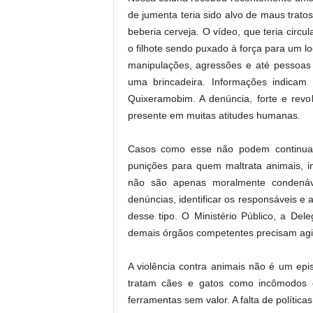
de jumenta teria sido alvo de maus trat
beberia cerveja. O vídeo, que teria circ
o filhote sendo puxado à força para um lo
manipulações, agressões e até pessoas
uma brincadeira. Informações indicam
Quixeramobim. A denúncia, forte e revolt
presente em muitas atitudes humanas.
Casos como esse não podem continuar 
punições para quem maltrata animais, inc
não são apenas moralmente condenáve
denúncias, identificar os responsáveis 
desse tipo. O Ministério Público, a Del
demais órgãos competentes precisam agir 
A violência contra animais não é um epi
tratam cães e gatos como incômodos 
ferramentas sem valor. A falta de polític