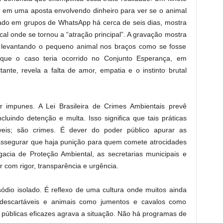
os em uma aposta envolvendo dinheiro para ver se o animal
ulado em grupos de WhatsApp há cerca de seis dias, mostra
cal onde se tornou a “atração principal”. A gravação mostra
 levantando o pequeno animal nos braços como se fosse
 que o caso teria ocorrido no Conjunto Esperança, em
ante, revela a falta de amor, empatia e o instinto brutal
impunes. A Lei Brasileira de Crimes Ambientais prevê
luindo detenção e multa. Isso significa que tais práticas
is; são crimes. É dever do poder público apurar as
e assegurar que haja punição para quem comete atrocidades
egacia de Proteção Ambiental, as secretarias municipais e
com rigor, transparência e urgência.
sódio isolado. É reflexo de uma cultura onde muitos ainda
descartáveis e animais como jumentos e cavalos como
as públicas eficazes agrava a situação. Não há programas de