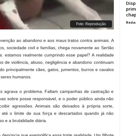
Disp
prim
chap
Reda
Foto: Reprodução
venção ao abandono e aos maus tratos contra animais. A
s, sociedade civil e famílias, chega novamente ao Sertão
a: estamos realmente cumprindo esse papel? A realidade
 de violência, abuso, negligência e abandono continuam
do principalmente cães, gatos, jumentos, burros e cavalos
e seres humanos.
entes agrava o problema. Faltam campanhas de castração e
vas sobre posse responsável, e o poder público ainda não
 coibir agressões. Animais são deixados à própria sorte,
 até o limite de sua força e descartados quando já não
 e a brutalidade diária.
enúncia que exemplifica essa triste realidade. Um filhote