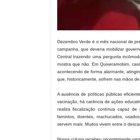
.
Dezembro Verde é o mês nacional de pre
campanha, que deveria mobilizar governo
Central trazendo uma pergunta incômod
mostra que não. Em Quixeramobim, casos
acontecendo de forma alarmante, atingin
que, historicamente, sofrem nas mãos d
A ausência de políticas públicas efici
vacinação, há carência de ações educati
realiza fiscalização contínua capaz de
famintos, doentes, machucados, usados
servem mais. Muitos vivem entre o descaso
Nossa coluna recebeu recentemente uma d