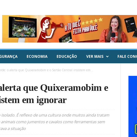
GURANÇA
ECONOMIA
EDUCAÇÃO
VER MAIS
FALE CON
de: o alerta que Quixeramobim e o Sertão Central insistem em...
alerta que Quixeramobim e
sistem em ignorar
o isolado. É reflexo de uma cultura onde muitos ainda tratam
e animais como jumentos e cavalos como ferramentas sem
grava a situação