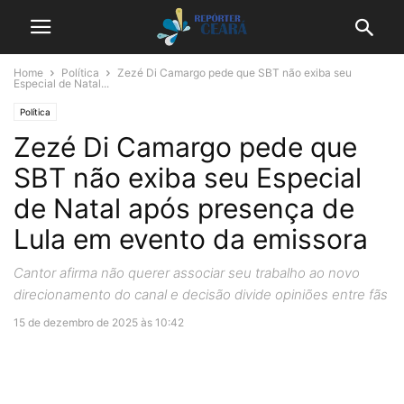
Home
Política
Zezé Di Camargo pede que SBT não exiba seu
Especial de Natal...
Política
Zezé Di Camargo pede que
SBT não exiba seu Especial
de Natal após presença de
Lula em evento da emissora
Cantor afirma não querer associar seu trabalho ao novo
direcionamento do canal e decisão divide opiniões entre fãs
15 de dezembro de 2025 às 10:42