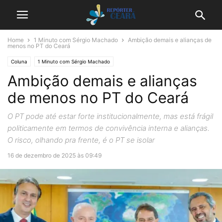
Home
1 Minuto com Sérgio Machado
Ambição demais e alianças de
menos no PT do Ceará
Coluna
1 Minuto com Sérgio Machado
Ambição demais e alianças
de menos no PT do Ceará
O PT pode até estar forte institucionalmente, mas está frágil
politicamente em termos de convivência interna e alianças.
O risco, olhando pra frente, é o PT se isolar
16 de dezembro de 2025 às 09:49