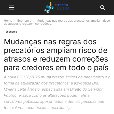
Home
Economia
Mudanças nas regras dos precatórios ampliam risco
de atrasos e reduzem correções...
Economia
Mudanças nas regras dos
precatórios ampliam risco de
atrasos e reduzem correções
para credores em todo o país
A nova EC 136/2025 muda prazos, limites de pagamento e a
forma de atualização dos precatórios; a advogada Dra.
Mylena Leite Ângelo, especialista em Direito do Servidor
Público, explica como as alterações podem afetar
servidores públicos, aposentados e demais pessoas que
têm valores reconhecidos pela Justiça