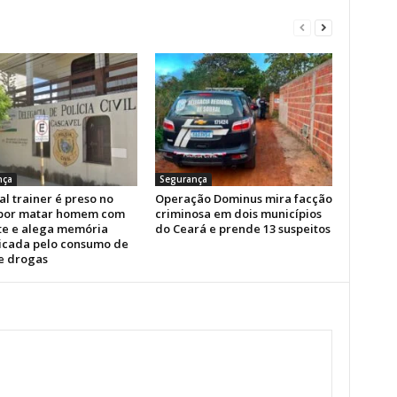
nça
Segurança
l trainer é preso no
Operação Dominus mira facção
por matar homem com
criminosa em dois municípios
te e alega memória
do Ceará e prende 13 suspeitos
icada pelo consumo de
 e drogas