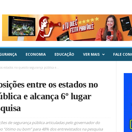
GURANÇA
ECONOMIA
EDUCAÇÃO
VER MAIS
FALE CON
os estados no quesito segurança pública e...
sições entre os estados no
blica e alcança 6º lugar
squisa
ações de segurança pública articuladas pelo governador do
como “ótimo ou bom” para 48% dos entrevistados na pesquisa