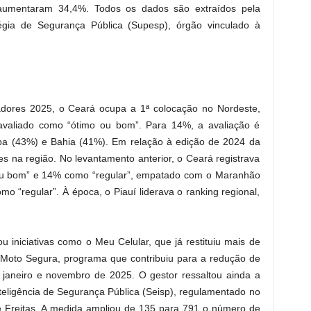
o aumentaram 34,4%. Todos os dados são extraídos pela
égia de Segurança Pública (Supesp), órgão vinculado à
adores 2025, o Ceará ocupa a 1ª colocação no Nordeste,
avaliado como “ótimo ou bom”. Para 14%, a avaliação é
ba (43%) e Bahia (41%). Em relação à edição de 2024 da
s na região. No levantamento anterior, o Ceará registrava
 ou bom” e 14% como “regular”, empatado com o Maranhão
“regular”. À época, o Piauí liderava o ranking regional,
 iniciativas como o Meu Celular, que já restituiu mais de
 o Moto Segura, programa que contribuiu para a redução de
 janeiro e novembro de 2025. O gestor ressaltou ainda a
teligência de Segurança Pública (Seisp), regulamentado no
 Freitas. A medida ampliou de 135 para 791 o número de