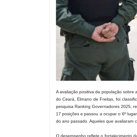
.
A avaliação positiva da população sobre 
do Ceará, Elmano de Freitas, foi classi
pesquisa Ranking Governadores 2025, real
17 posições e passou a ocupar o 6º lug
do ano passado. Aqueles que avaliaram 
O desempenho reflete o fortalecimento da