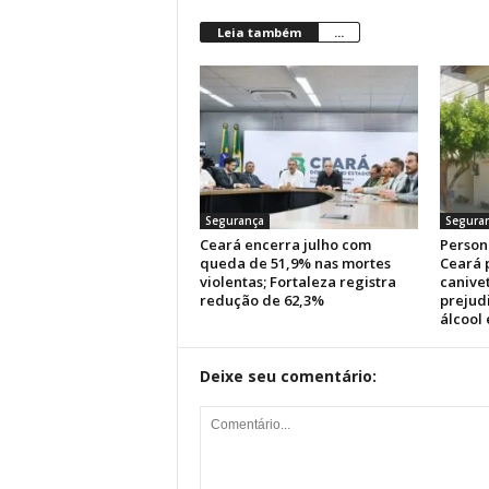
Leia também
...
Segurança
Segura
Ceará encerra julho com
Persona
queda de 51,9% nas mortes
Ceará 
violentas; Fortaleza registra
canive
redução de 62,3%
prejud
álcool
Deixe seu comentário: