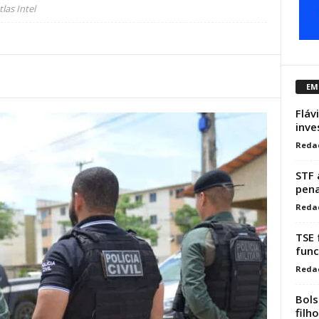
las Intel
EM
Fláv
inve
Reda
STF 
pena
Reda
TSE 
func
Reda
Bols
filh