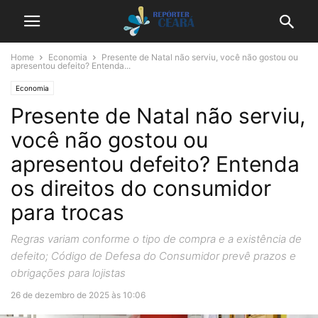
Home
Economia
Presente de Natal não serviu, você não gostou ou
apresentou defeito? Entenda...
Economia
Presente de Natal não serviu,
você não gostou ou
apresentou defeito? Entenda
os direitos do consumidor
para trocas
Regras variam conforme o tipo de compra e a existência de
defeito; Código de Defesa do Consumidor prevê prazos e
obrigações para lojistas
26 de dezembro de 2025 às 10:06