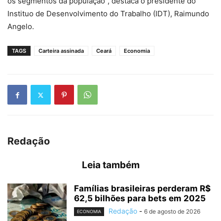
os segmentos da população”, destaca o presidente do
Instituo de Desenvolvimento do Trabalho (IDT), Raimundo
Angelo.
TAGS
Carteira assinada
Ceará
Economia
Redação
Leia também
Famílias brasileiras perderam R$
62,5 bilhões para bets em 2025
Redação
-
6 de agosto de 2026
ECONOMIA