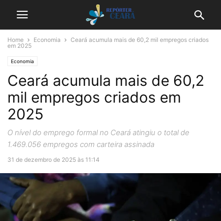
Home
Economia
Ceará acumula mais de 60,2 mil empregos criados
em 2025
Economia
Ceará acumula mais de 60,2
mil empregos criados em
2025
O nível do emprego formal no Ceará atingiu o total de
1.469.056 empregos com carteira assinada
31 de dezembro de 2025 às 11:14