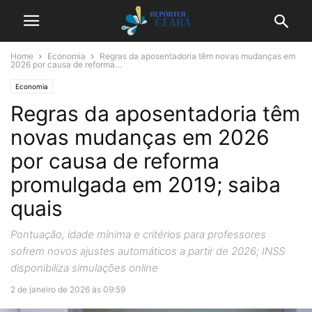
Home
Economia
Regras da aposentadoria têm novas mudanças em
2026 por causa de reforma...
Economia
Regras da aposentadoria têm
novas mudanças em 2026
por causa de reforma
promulgada em 2019; saiba
quais
Pontuação, idade mínima e critérios para professores
sofrem novos ajustes automáticos a partir de 2026; INSS
disponibiliza simulações online
2 de janeiro de 2026 às 09:59