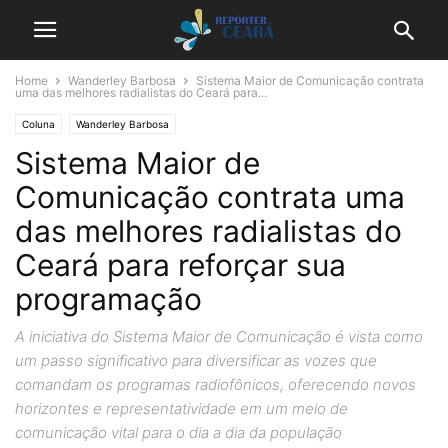
Home
Wanderley Barbosa
Sistema Maior de Comunicação contrata
uma das melhores radialistas do Ceará para...
Coluna
Wanderley Barbosa
Sistema Maior de
Comunicação contrata uma
das melhores radialistas do
Ceará para reforçar sua
programação
A iniciativa do Sistema Maior de Comunicação é vista como
um passo significativo para diversificar as vozes que
comandam os programas radiofônicos, oferecendo novos
horizontes e representatividade em um meio de
comunicação vital para o dia a dia da população