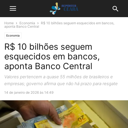
Home
Economia
R$ 10 bilhões seguem esquecidos em bancos,
aponta Banco Central
Economia
R$ 10 bilhões seguem
esquecidos em bancos,
aponta Banco Central
Valores pertencem a quase 55 milhões de brasileiros e
empresas; governo afirma que não há prazo para resgate
14 de janeiro de 2026 às 14:49