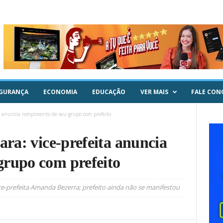
GURANÇA
ECONOMIA
EDUCAÇÃO
VER MAIS
FALE CON
ita anuncia rompimento de seu grupo com prefeito
ara: vice-prefeita anuncia
grupo com prefeito
e-prefeita Amanda Bezerra; prefeito ainda não se manifestou