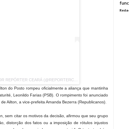
func
Reda
UMA PUBLICAÇÃO COMPARTILHADA POR REPÓRTER CEARÁ (@REPORTERCEARA)
Ailton do Posto rompeu oficialmente a aliança que mantinha
turité, Leonildo Farias (PSB). O rompimento foi anunciado
 de Ailton, a vice-prefeita Amanda Bezerra (Republicanos).
ton, sem citar os motivos da decisão, afirmou que seu grupo
ão, distorção dos fatos ou a imposição de rótulos injustos