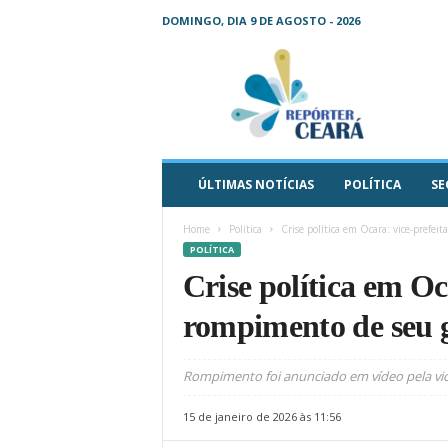
DOMINGO, DIA 9 DE AGOSTO - 2026
R
e
p
ó
r
t
e
ÚLTIMAS NOTÍCIAS
POLÍTICA
SE
r
C
Home
Política
Crise política em Ocara: vice-prefe
e
POLÍTICA
a
Crise política em Oc
r
á
rompimento de seu 
–
O
s
Rompimento foi anunciado em vídeo pela vic
e
u
15 de janeiro de 2026 às 11:56
j
o