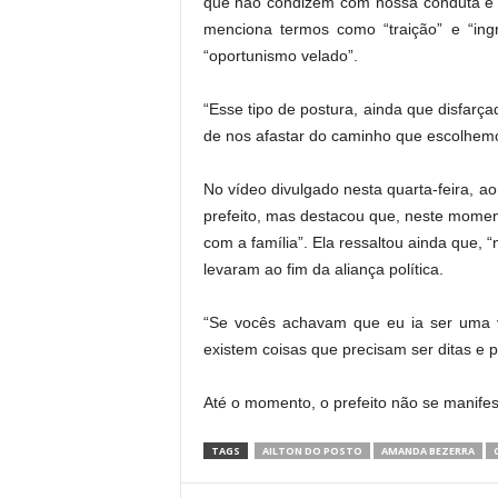
que não condizem com nossa conduta e 
menciona termos como “traição” e “ingr
“oportunismo velado”.
“Esse tipo de postura, ainda que disfarça
de nos afastar do caminho que escolhemos
No vídeo divulgado nesta quarta-feira, ao
prefeito, mas destacou que, neste moment
com a família”. Ela ressaltou ainda que, 
levaram ao fim da aliança política.
“Se vocês achavam que eu ia ser uma v
existem coisas que precisam ser ditas e
Até o momento, o prefeito não se manife
TAGS
AILTON DO POSTO
AMANDA BEZERRA