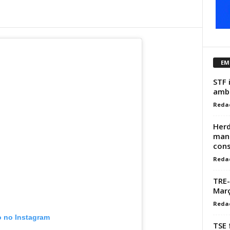
EM
STF 
ambi
Reda
Herd
mant
cons
Reda
TRE-
Març
Reda
o no Instagram
TSE 