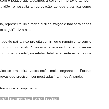
com o legado que ajudamos a construir”. O texto também
atidão” e ressalta a reprovação ao que classifica como
da, representa uma forma sutil de traição e não será capaz
 seguir”, diz a nota.
 lado do pai, a vice-prefeita confirmou o rompimento com o
o, o grupo decidiu “colocar a cabeça no lugar e conversar
“no momento certo”, irá relatar detalhadamente os fatos que
ice de prateleira, vocês estão muito enganados. Porque
 provas que precisam ser mostradas”, afirmou Amanda.
stou sobre o rompimento.
CEARÁ
LEONILDO FARIAS
OCARA
POLÍTICA