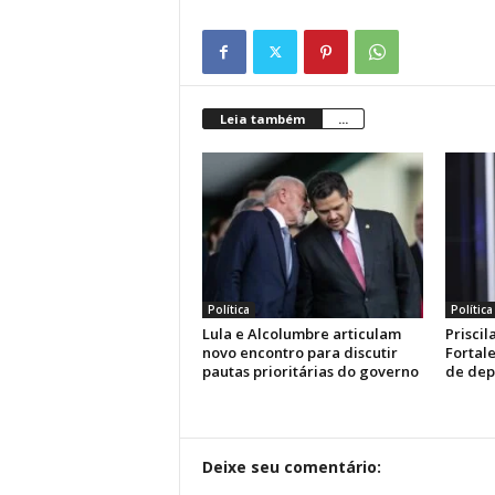
Leia também
...
Política
Política
Lula e Alcolumbre articulam
Prisci
novo encontro para discutir
Fortal
pautas prioritárias do governo
de dep
Deixe seu comentário: