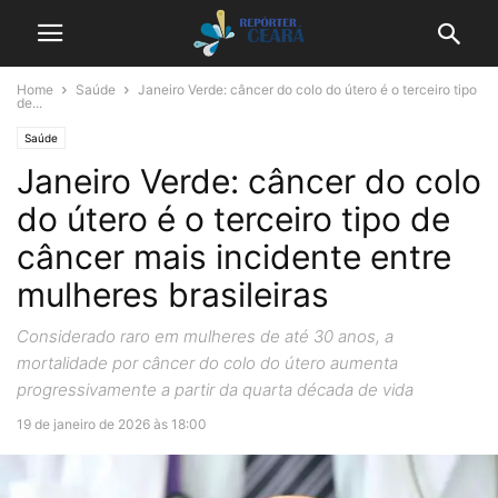
Home
Saúde
Janeiro Verde: câncer do colo do útero é o terceiro tipo
de...
Saúde
Janeiro Verde: câncer do colo
do útero é o terceiro tipo de
câncer mais incidente entre
mulheres brasileiras
Considerado raro em mulheres de até 30 anos, a
mortalidade por câncer do colo do útero aumenta
progressivamente a partir da quarta década de vida
19 de janeiro de 2026 às 18:00