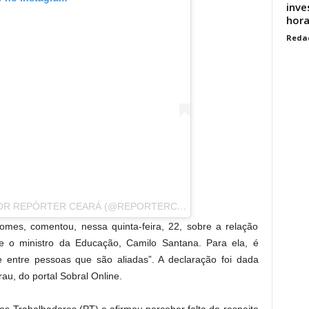
inve
hor
Reda
UMA PUBLICAÇÃO COMPARTILHADA POR REPÓRTER CEARÁ (@REPORTERCEARA)
omes, comentou, nessa quinta-feira, 22, sobre a relação
e o ministro da Educação, Camilo Santana. Para ela, é
 entre pessoas que são aliadas”. A declaração foi dada
au, do portal Sobral Online.
os Trabalhadores (PT) e afirmou perceber falta de respeito