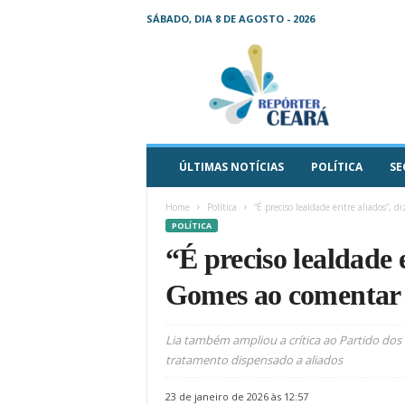
SÁBADO, DIA 8 DE AGOSTO - 2026
R
e
p
ó
r
t
e
ÚLTIMAS NOTÍCIAS
POLÍTICA
SE
r
C
Home
Política
“É preciso lealdade entre aliados”, d
e
POLÍTICA
a
“É preciso lealdade 
r
á
Gomes ao comentar 
–
O
s
Lia também ampliou a crítica ao Partido dos 
e
tratamento dispensado a aliados
u
j
23 de janeiro de 2026 às 12:57
o