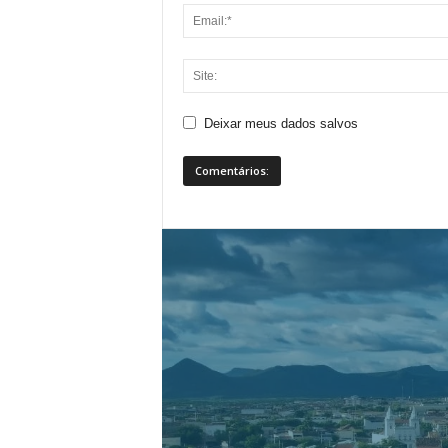
Deixar meus dados salvos