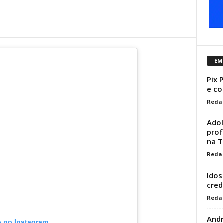
EM
Pix 
e co
Reda
Adol
prof
na T
Reda
Idos
cred
Reda
Andr
o no Instagram