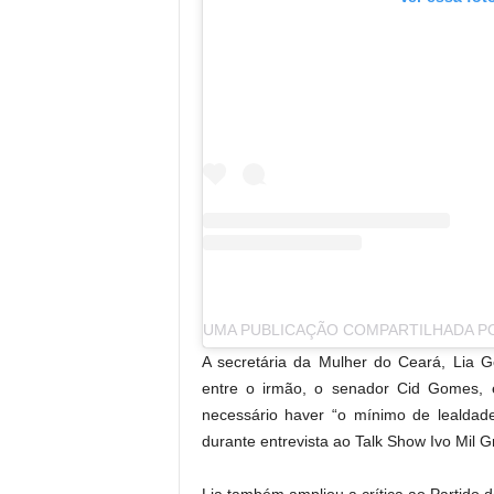
.
A secretária da Mulher do Ceará, Lia G
entre o irmão, o senador Cid Gomes, 
necessário haver “o mínimo de lealdade
durante entrevista ao Talk Show Ivo Mil Gr
Lia também ampliou a crítica ao Partido d