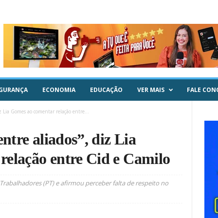
GURANÇA
ECONOMIA
EDUCAÇÃO
VER MAIS
FALE CON
iz Lia Gomes ao comentar relação entre...
entre aliados”, diz Lia
relação entre Cid e Camilo
Trabalhadores (PT) e afirmou perceber falta de respeito no