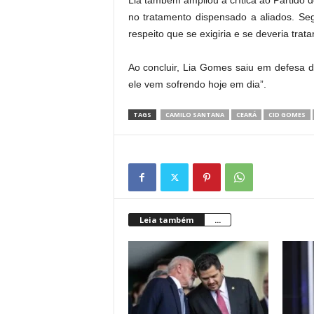
no tratamento dispensado a aliados. Se
respeito que se exigiria e se deveria tra
Ao concluir, Lia Gomes saiu em defesa 
ele vem sofrendo hoje em dia”.
TAGS
CAMILO SANTANA
CEARÁ
CID GOMES
Leia também
...