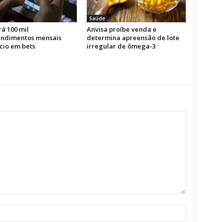
Saúde
á 100 mil
Anvisa proíbe venda e
endimentos mensais
determina apreensão de lote
cio em bets
irregular de ômega-3