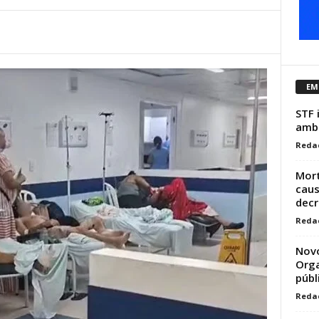
EM
STF 
ambi
Reda
Mort
caus
decr
Reda
Novo
Orga
públ
Reda