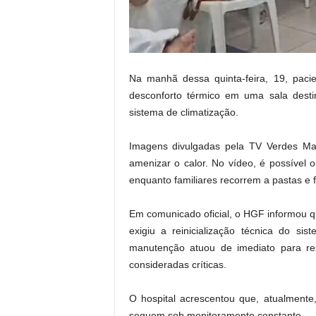
.
Na manhã dessa quinta-feira, 19, paci
desconforto térmico em uma sala dest
sistema de climatização.
Imagens divulgadas pela TV Verdes M
amenizar o calor. No vídeo, é possível 
enquanto familiares recorrem a pastas e f
Em comunicado oficial, o HGF informou q
exigiu a reinicialização técnica do s
manutenção atuou de imediato para re
consideradas críticas.
O hospital acrescentou que, atualmente
seguem sob monitoramento constante.