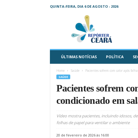
QUINTA-FEIRA, DIA 6 DE AGOSTO - 2026
R
e
p
ó
r
t
e
ÚLTIMAS NOTÍCIAS
POLÍTICA
SE
r
C
Home
Saúde
Pacientes sofrem com calor após falha
e
SAÚDE
a
Pacientes sofrem com
r
á
condicionado em sa
–
O
s
Vídeo mostra pacientes, incluindo idosos, d
e
folhas de papel para ventilar o ambiente
u
j
20 de fevereiro de 2026 às 16:00
o