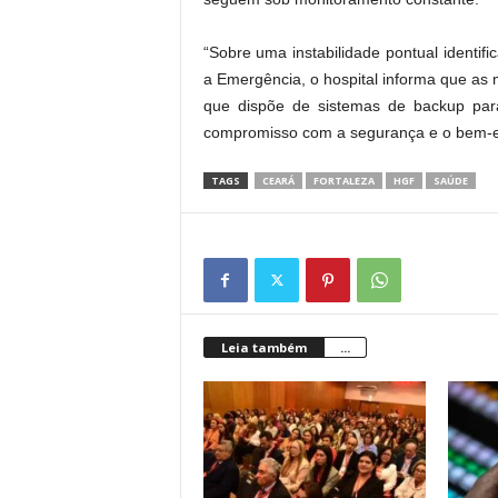
“Sobre uma instabilidade pontual identi
a Emergência, o hospital informa que as 
que dispõe de sistemas de backup para
compromisso com a segurança e o bem-est
TAGS
CEARÁ
FORTALEZA
HGF
SAÚDE
Leia também
...