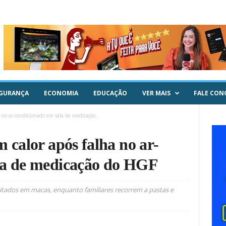
GURANÇA
ECONOMIA
EDUCAÇÃO
VER MAIS
FALE CON
 no ar-condicionado em sala de medicação...
 calor após falha no ar-
la de medicação do HGF
eitados em macas, enquanto familiares recorrem a pastas e