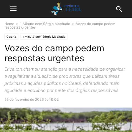
Home
1 Minuto com Sérgio Machado
Vozes do campo pedem
respostas urgentes
Coluna
1 Minuto com Sérgio Machado
Vozes do campo pedem
respostas urgentes
Erivelton chamou atenção para a necessidade de organizar
e regularizar a situação de produtores que utilizam áreas
próximas a açudes públicos no Ceará, defendendo mais
agilidade e equilíbrio por parte dos órgãos responsáveis
25 de fevereiro de 2026 às 10:02