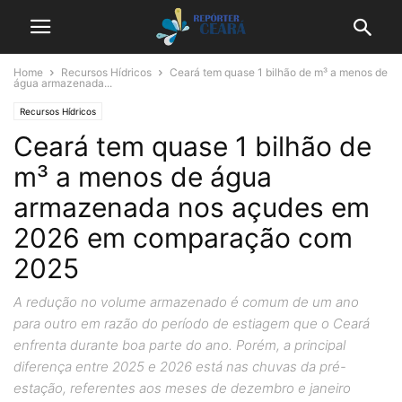
Home
Recursos Hídricos
Ceará tem quase 1 bilhão de m³ a menos de
água armazenada...
Recursos Hídricos
Ceará tem quase 1 bilhão de
m³ a menos de água
armazenada nos açudes em
2026 em comparação com
2025
A redução no volume armazenado é comum de um ano
para outro em razão do período de estiagem que o Ceará
enfrenta durante boa parte do ano. Porém, a principal
diferença entre 2025 e 2026 está nas chuvas da pré-
estação, referentes aos meses de dezembro e janeiro