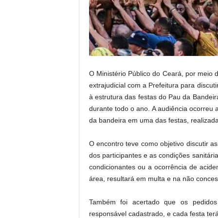
.
O Ministério Público do Ceará, por meio d
extrajudicial com a Prefeitura para discu
à estrutura das festas do Pau da Bande
durante todo o ano. A audiência ocorre
da bandeira em uma das festas, realizad
O encontro teve como objetivo discutir a
dos participantes e as condições sanitá
condicionantes ou a ocorrência de acide
área, resultará em multa e na não conces
Também foi acertado que os pedidos 
responsável cadastrado, e cada festa ter