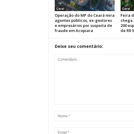
Geral
Geral
Operação do MP do Ceará mira
Feira 
agentes públicos, ex-gestores
chega 
e empresários por suspeita de
200 esp
fraude em Acopiara
de R$ 5
Deixe seu comentário: