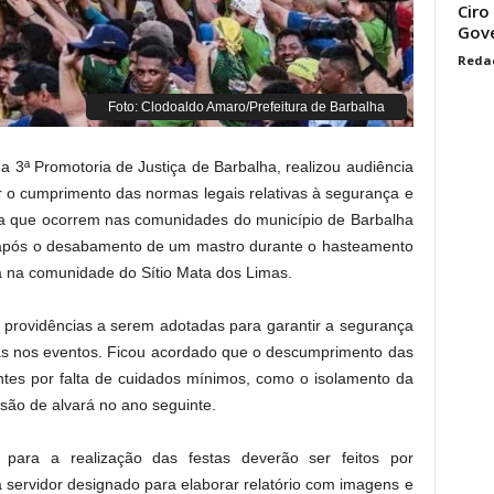
Ciro
Gove
Reda
Foto: Clodoaldo Amaro/Prefeitura de Barbalha
a 3ª Promotoria de Justiça de Barbalha, realizou audiência
tir o cumprimento das normas legais relativas à segurança e
ira que ocorrem nas comunidades do município de Barbalha
u após o desabamento de um mastro durante o hasteamento
a na comunidade do Sítio Mata dos Limas.
s providências a serem adotadas para garantir a segurança
rias nos eventos. Ficou acordado que o descumprimento das
ntes por falta de cuidados mínimos, como o isolamento da
são de alvará no ano seguinte.
para a realização das festas deverão ser feitos por
á servidor designado para elaborar relatório com imagens e