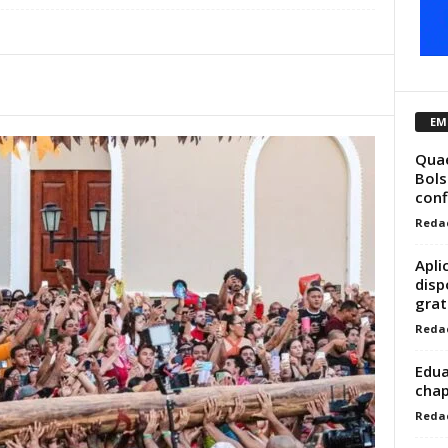
EM
Quae
Bols
conf
Reda
Apli
disp
gra
Reda
Edua
cha
Reda