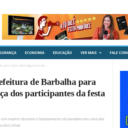
GURANÇA
ECONOMIA
EDUCAÇÃO
VER MAIS
FALE CON
a para tratar sobre segurança dos...
feitura de Barbalha para
ça dos participantes da festa
e um mastro durante o hasteamento da bandeira em uma das
ta dos Limas