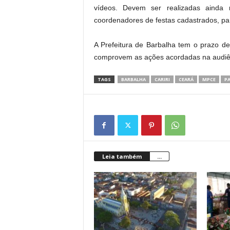
vídeos. Devem ser realizadas ainda 
coordenadores de festas cadastrados, pa
A Prefeitura de Barbalha tem o prazo d
comprovem as ações acordadas na audiê
TAGS
BARBALHA
CARIRI
CEARÁ
MPCE
PA
Leia também
...