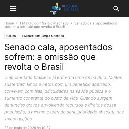
Home
1 Minuto com Sérgio Machado
Senado cala, aposentados
sofrem: a omissão que revolta o Brasil
Coluna
1 Minuto com Sérgio Machado
Senado cala, aposentados
sofrem: a omissão que
revolta o Brasil
O aposentado brasileiro já enfrenta uma rotina dura. Muitos
sustentam filhos e netos com um benefício apertado,
convivem com filas, dificuldades na saúde pública e o
aumento constante do custo de vida. Quando surgem
denúncias graves envolvendo recursos e direitos dessa
população, o mínimo esperado seria prioridade absoluta nas
investigações
28 de maio de 2026 às 10:32