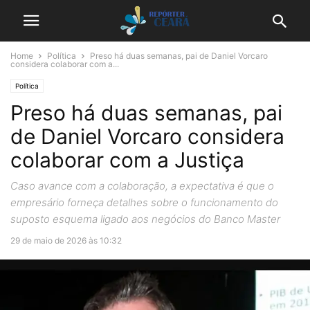
Home
Política
Preso há duas semanas, pai de Daniel Vorcaro
considera colaborar com a...
Política
Preso há duas semanas, pai
de Daniel Vorcaro considera
colaborar com a Justiça
Caso avance com a colaboração, a expectativa é que o
empresário forneça detalhes sobre o funcionamento do
suposto esquema ligado aos negócios do Banco Master
29 de maio de 2026 às 10:32