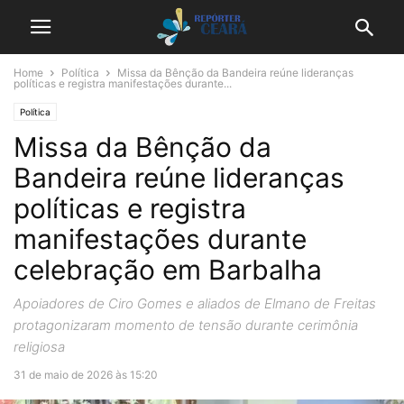
Home
Política
Missa da Bênção da Bandeira reúne lideranças
políticas e registra manifestações durante...
Política
Missa da Bênção da
Bandeira reúne lideranças
políticas e registra
manifestações durante
celebração em Barbalha
Apoiadores de Ciro Gomes e aliados de Elmano de Freitas
protagonizaram momento de tensão durante cerimônia
religiosa
31 de maio de 2026 às 15:20