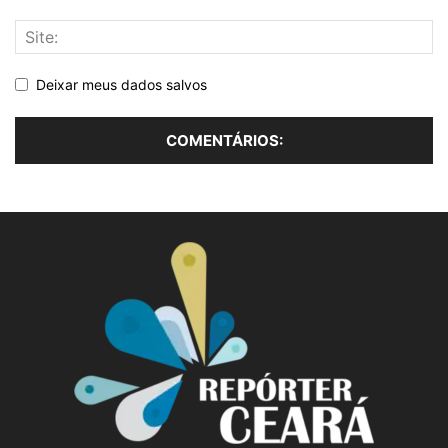
Deixar meus dados salvos