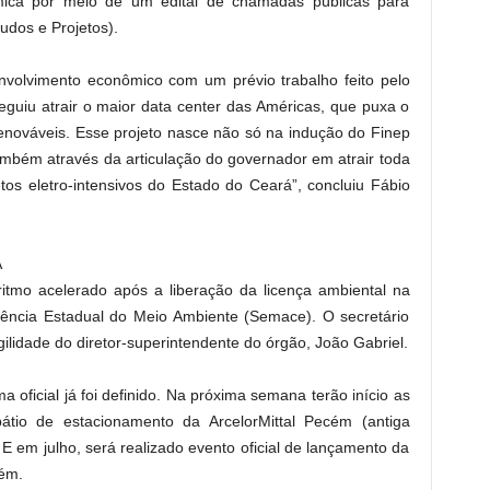
mica por meio de um edital de chamadas públicas para
udos e Projetos).
senvolvimento econômico com um prévio trabalho feito pelo
guiu atrair o maior data center das Américas, que puxa o
enováveis. Esse projeto nasce não só na indução do Finep
mbém através da articulação do governador em atrair toda
tos eletro-intensivos do Estado do Ceará”, concluiu Fábio
A
itmo acelerado após a liberação da licença ambiental na
dência Estadual do Meio Ambiente (Semace). O secretário
ilidade do diretor-superintendente do órgão, João Gabriel.
ficial já foi definido. Na próxima semana terão início as
tio de estacionamento da ArcelorMittal Pecém (antiga
 em julho, será realizado evento oficial de lançamento da
ém.