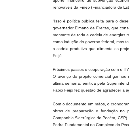
aporte financeiro de subvenção econô
renováveis da Finep (Financiadora de Est
“Isso é política pública feita para o de
governador Elmano de Freitas, que conse
montante de toda a cadeia de energias r
como indução do governo federal, mas ta
a cadeia produtiva que alimenta os proje
Feijó.
Próximos passos e cooperação com o IT
O avanço do projeto comercial ganhou r
última semana, emitida pela Superinten
Fábio Feijó fez questão de agradecer a ag
Com o documento em mãos, o cronograma o
obras de preparação e fundação no pá
Companhia Siderúrgica do Pecém, CSP). E
Pedra Fundamental no Complexo do Pec