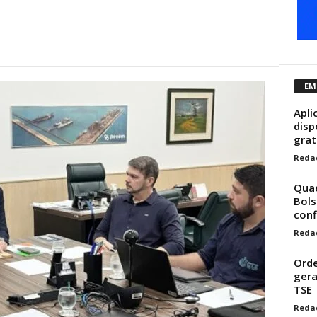
EM
Apli
disp
gra
Reda
Quae
Bols
conf
Reda
Orde
gera
TSE
Reda