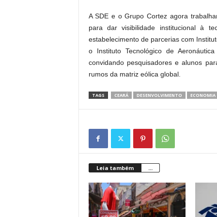
A SDE e o Grupo Cortez agora trabalha
para dar visibilidade institucional à 
estabelecimento de parcerias com Instit
o Instituto Tecnológico de Aeronáuti
convidando pesquisadores e alunos pa
rumos da matriz eólica global.
TAGS
CEARÁ
DESENVOLVIMENTO
ECONOMIA
Leia também
...