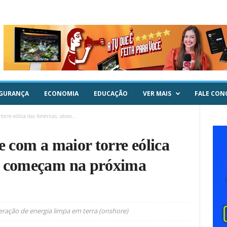
GURANÇA
ECONOMIA
EDUCAÇÃO
VER MAIS
FALE CON
orre eólica das Américas; obras...
e com a maior torre eólica
s começam na próxima
geração de energia limpa em terra (onshore)