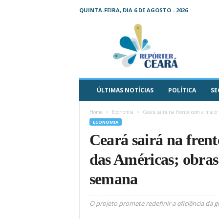
QUINTA-FEIRA, DIA 6 DE AGOSTO - 2026
R
e
p
ó
r
t
e
ÚLTIMAS NOTÍCIAS
POLÍTICA
SE
r
C
Home
Economia
Ceará sairá na frente com a maior t
e
ECONOMIA
a
Ceará sairá na frent
r
á
das Américas; obra
–
O
semana
s
e
u
O projeto promete redefinir a eficiência da 
j
o