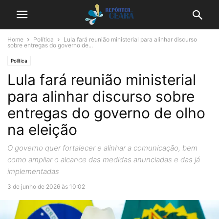
Home
Política
Lula fará reunião ministerial para alinhar discurso
sobre entregas do governo de...
Política
Lula fará reunião ministerial
para alinhar discurso sobre
entregas do governo de olho
na eleição
O governo quer fortalecer e alinhar a comunicação, bem
como ampliar o alcance das medidas anunciadas e das já
implementadas
3 de junho de 2026 às 10:02