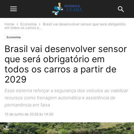
Home
Economia
Brasil vai desenvolver sensor que será obrigatório
em todos os carros a...
Economia
Brasil vai desenvolver sensor
que será obrigatório em
todos os carros a partir de
2029
Esse sistema reforçar a segurança dos veículos ao viabilizar
recursos como frenagem automática e assistência de
permanência em faixa
15 de junho de 2026 às 14:26