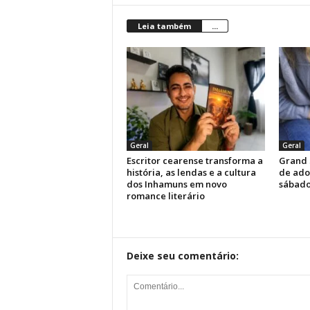
Leia também
...
Geral
Geral
Escritor cearense transforma a
Grand 
história, as lendas e a cultura
de ado
dos Inhamuns em novo
sábado
romance literário
Deixe seu comentário: