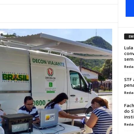
EM
Lula
conv
sem
Reda
STF 
pena
Reda
Fach
do S
inst
Reda