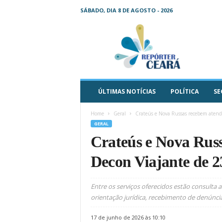
SÁBADO, DIA 8 DE AGOSTO - 2026
R
e
p
ó
r
t
e
ÚLTIMAS NOTÍCIAS
POLÍTICA
SE
r
C
Home
Geral
Crateús e Nova Russas recebem atendi
e
GERAL
a
Crateús e Nova Rus
r
á
Decon Viajante de 2
–
O
s
Entre os serviços oferecidos estão consulta a
e
orientação jurídica, recebimento de denúncia
u
j
17 de junho de 2026 às 10:10
o