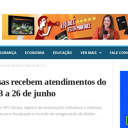
GURANÇA
ECONOMIA
EDUCAÇÃO
VER MAIS
FALE CON
mentos do Decon Viajante de 23 a...
sas recebem atendimentos do
3 a 26 de junho
o SPC/Serasa, registro de reclamações individuais e coletivas,
s para fiscalização e mutirão de renegociação de dívidas