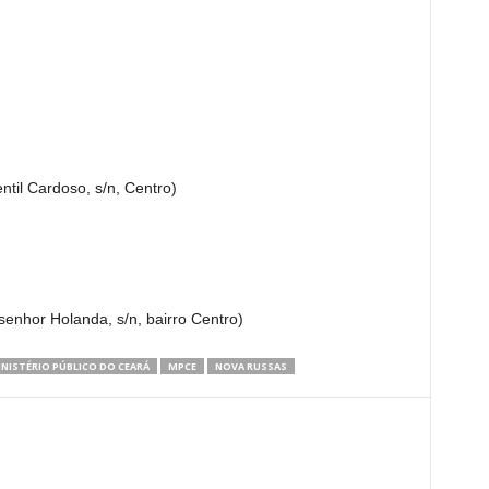
ntil Cardoso, s/n, Centro)
nhor Holanda, s/n, bairro Centro)
NISTÉRIO PÚBLICO DO CEARÁ
MPCE
NOVA RUSSAS