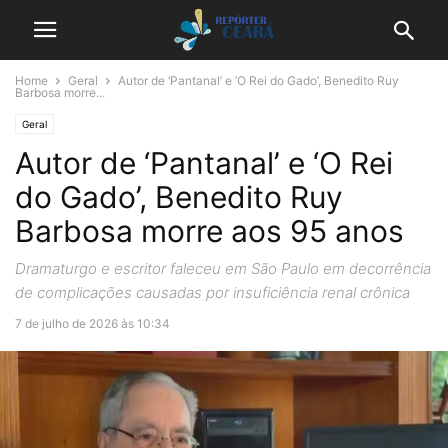
Home
Geral
Autor de ‘Pantanal’ e ‘O Rei do Gado’, Benedito Ruy
Barbosa morre...
Geral
Autor de ‘Pantanal’ e ‘O Rei
do Gado’, Benedito Ruy
Barbosa morre aos 95 anos
Dramaturgo e escritor faleceu em São Paulo em decorrência
de complicações causadas por insuficiência renal crônica
7 de julho de 2026 às 10:34