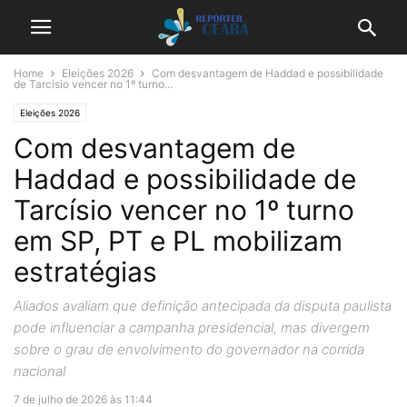
Home
Eleições 2026
Com desvantagem de Haddad e possibilidade
de Tarcísio vencer no 1º turno...
Eleições 2026
Com desvantagem de
Haddad e possibilidade de
Tarcísio vencer no 1º turno
em SP, PT e PL mobilizam
estratégias
Aliados avaliam que definição antecipada da disputa paulista
pode influenciar a campanha presidencial, mas divergem
sobre o grau de envolvimento do governador na corrida
nacional
7 de julho de 2026 às 11:44