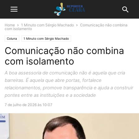
Home
1 Minuto com Sérgio Machado
Comunicação não combina
com isolamento
Coluna
1 Minuto com Sérgio Machado
Comunicação não combina
com isolamento
A boa assessoria de comunicação não é aquela que cria
barreiras. É aquela que abre portas, fortalece
relacionamentos, promove transparência e ajuda a construir
pontes entre as instituições e a sociedade
7 de julho de 2026 às 10:07