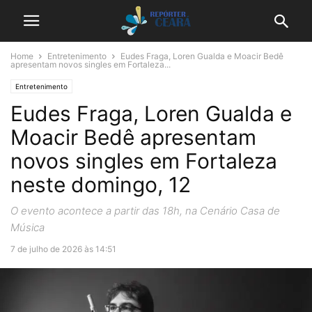
Home
Entretenimento
Eudes Fraga, Loren Gualda e Moacir Bedê
apresentam novos singles em Fortaleza...
Entretenimento
Eudes Fraga, Loren Gualda e
Moacir Bedê apresentam
novos singles em Fortaleza
neste domingo, 12
O evento acontece a partir das 18h, na Cenário Casa de
Música
7 de julho de 2026 às 14:51