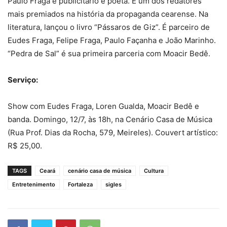
Paulo Fraga é publicitário e poeta. É um dos redatores
mais premiados na história da propaganda cearense. Na
literatura, lançou o livro “Pássaros de Giz”. É parceiro de
Eudes Fraga, Felipe Fraga, Paulo Façanha e João Marinho.
“Pedra de Sal” é sua primeira parceria com Moacir Bedê.
Serviço:
Show com Eudes Fraga, Loren Gualda, Moacir Bedê e
banda. Domingo, 12/7, às 18h, na Cenário Casa de Música
(Rua Prof. Dias da Rocha, 579, Meireles). Couvert artístico:
R$ 25,00.
TAGS
Ceará
cenário casa de música
Cultura
Entretenimento
Fortaleza
sigles