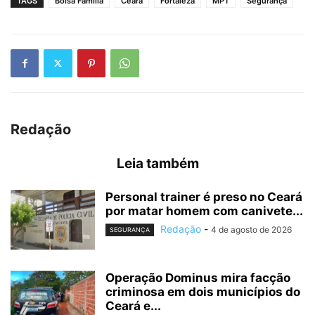
TAGS
Bolsa Família
Ceará
Fortaleza
MPT
Segurança
Redação
Leia também
Personal trainer é preso no Ceará
por matar homem com canivete...
Redação
-
4 de agosto de 2026
SEGURANÇA
Operação Dominus mira facção
criminosa em dois municípios do
Ceará e...