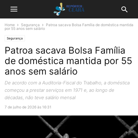
Home
Segurança
Patroa sacava Bolsa Família de doméstica mantida
por 55 anos sem salário
Segurança
Patroa sacava Bolsa Família
de doméstica mantida por 55
anos sem salário
De acordo com a Auditoria-Fiscal do Trabalho, a doméstica
começou a prestar serviços em 1971 e, ao longo de
décadas, não teve salário mensal
7 de julho de 2026 às 16:31