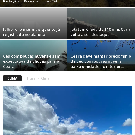
Redação
-
18 de março de 2024
Julho foi o mês mais quente já
Jati tem chuva de 110 mm; Cariri
registrado no planeta
volta a ser destaque
Céu com poucas nuvens e sem
Ceará deve manter predomínio
expectativa de chuvas para o
de céu com poucas nuvens,
Ceará
baixa umidade no interior...
CLIMA
Home
Clima