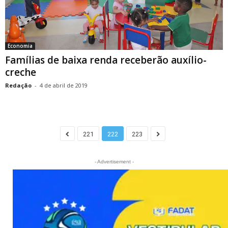
Economia
Famílias de baixa renda receberão auxílio-
creche
Redação
-
4 de abril de 2019
221
222
223
- Advertisement -