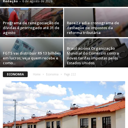
Redação
-
6 de agosto de 2026
Programa de renegociação de
Receita adia cronograma de
dívidas é prorrogado até 31 de
destaque de impostos da
agosto
reforma tributária
Brasil aciona Organização
FGTS vai distribuir R$ 13 bilhões
Mundial do Comércio contra
em lucros; veja quem recebe e
novas tarifas impostas pelos
como...
Estados Unidos
ECONOMIA
Home
Economia
Page 222