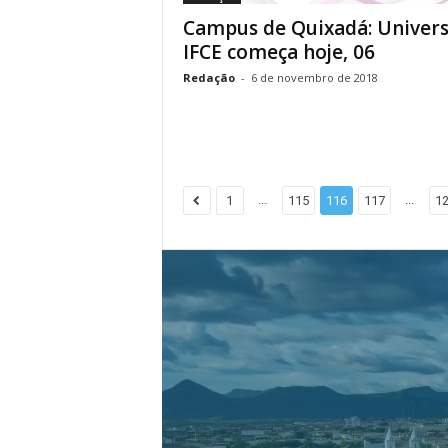
Campus de Quixadá: Univer
IFCE começa hoje, 06
Redação
-
6 de novembro de 2018
...
...
1
115
116
117
1