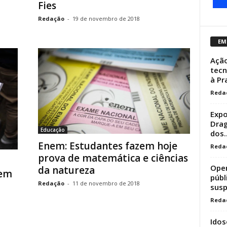
Fies
Redação
-
19 de novembro de 2018
EM
Ação
tecn
à Pr
Reda
Expo
Drag
Educação
dos..
Enem: Estudantes fazem hoje
Reda
prova de matemática e ciências
Oper
da natureza
 em
públ
Redação
-
11 de novembro de 2018
susp
Reda
Idos