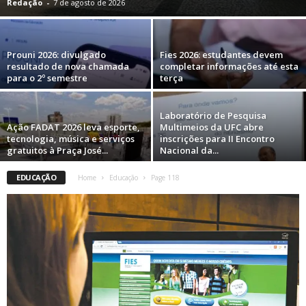
Redação
-
7 de agosto de 2026
Prouni 2026: divulgado
Fies 2026: estudantes devem
resultado de nova chamada
completar informações até esta
para o 2º semestre
terça
Laboratório de Pesquisa
Ação FADAT 2026 leva esporte,
Multimeios da UFC abre
tecnologia, música e serviços
inscrições para II Encontro
gratuitos à Praça José...
Nacional da...
EDUCAÇÃO
Home
Educação
Page 118