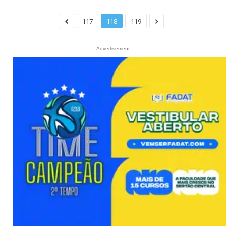
117
118
119
- Advertisement -