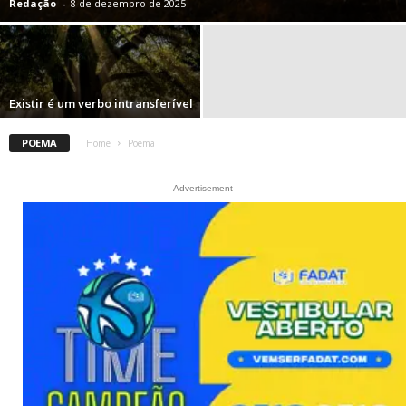
Redação
-
8 de dezembro de 2025
Existir é um verbo intransferível
POEMA
Home
Poema
- Advertisement -