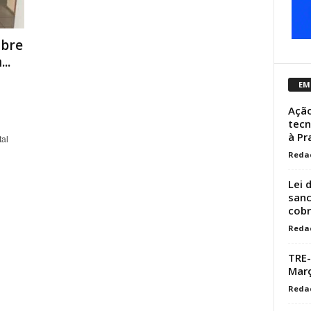
abre
..
EM
Ação
tecn
à Pr
tal
Reda
Lei 
sanc
cobr
Reda
TRE-
Març
Reda