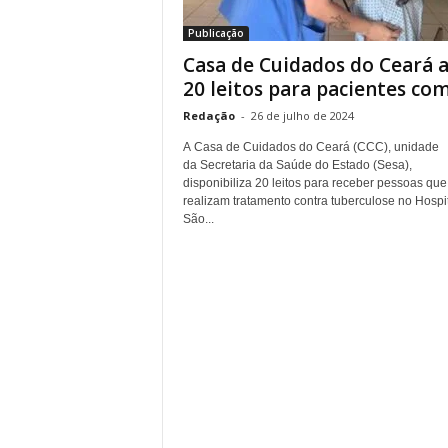
r
Publicação
n
Casa de Cuidados do Ceará 
a
l
20 leitos para pacientes com.
i
Redação
-
26 de julho de 2024
s
m
A Casa de Cuidados do Ceará (CCC), unidade
o
da Secretaria da Saúde do Estado (Sesa),
disponibiliza 20 leitos para receber pessoas que
d
realizam tratamento contra tuberculose no Hospi
e
São...
t
o
d
o
s
o
s
d
i
a
s