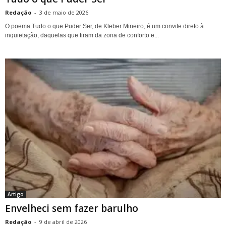
Redação
-
3 de maio de 2026
O poema Tudo o que Puder Ser, de Kleber Mineiro, é um convite direto à
inquietação, daquelas que tiram da zona de conforto e...
Artigo
Envelheci sem fazer barulho
Redação
-
9 de abril de 2026