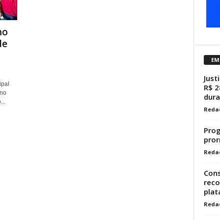
mo
de
EM
Just
ipal
R$ 2
 no
dura
..
Reda
Prog
pror
Reda
Cons
reco
plat
Reda