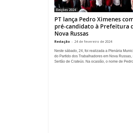
r
Eleições 2024
n
PT lança Pedro Ximenes co
a
l
pré-candidato à Prefeitura 
i
Nova Russas
s
Redação
-
24 de fevereiro de 2024
m
o
Neste sábado, 24, foi realizada a Plenária Munic
d
do Partido dos Trabalhadores em Nova Russas,
e
Sertão de Crateús. Na ocasião, o nome de Pedro.
t
o
d
o
s
o
s
d
i
a
s