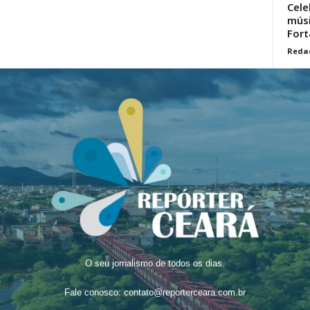
Cele
músi
Fort
Reda
O seu jornalismo de todos os dias.
Fale conosco:
contato@reporterceara.com.br