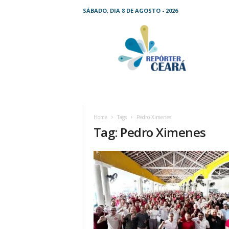
SÁBADO, DIA 8 DE AGOSTO - 2026
R
e
p
ó
r
t
e
r
C
Home
Tags
Pedro Ximenes
e
Tag: Pedro Ximenes
a
r
á
–
O
s
e
u
j
o