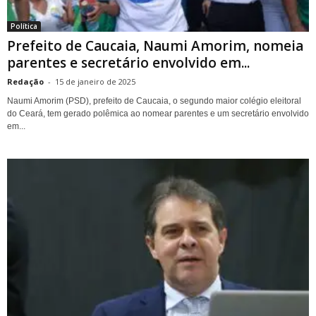
Política
Prefeito de Caucaia, Naumi Amorim, nomeia
parentes e secretário envolvido em...
Redação
-
15 de janeiro de 2025
Naumi Amorim (PSD), prefeito de Caucaia, o segundo maior colégio eleitoral
do Ceará, tem gerado polêmica ao nomear parentes e um secretário envolvido
em...